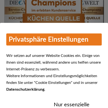
Privatsphäre Einstellungen
Wir setzen auf unserer Website Cookies ein. Einige von
ihnen sind essenziell, während andere uns helfen unsere
Internet-Präsenz zu verbessern.
Mehr Informationen
Weitere Informationen und Einstellungsmöglichkeiten
KÜCHEN QUELLE - Service-
finden Sie unter "Cookie Einstellungen" und in unserer
Champions 2016 im erlebten
Datenschutzerklärung
.
23.01.2017
Kundenservice
Nur essenzielle