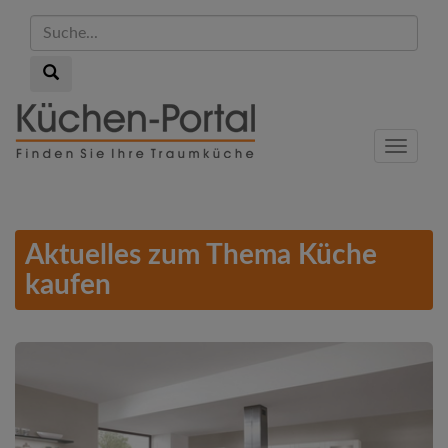
Suche...
Suche...
Skip
to
Menu
main
content
Aktuelles zum Thema Küche
kaufen