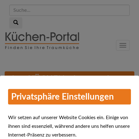
Suche...
Suche...
Skip
to
Menu
main
content
alma KÜCHEN - Jetzt noch
06.12.2016
Küche kaufen
Privatsphäre Einstellungen
Wir setzen auf unserer Website Cookies ein. Einige von
ihnen sind essenziell, während andere uns helfen unsere
Internet-Präsenz zu verbessern.