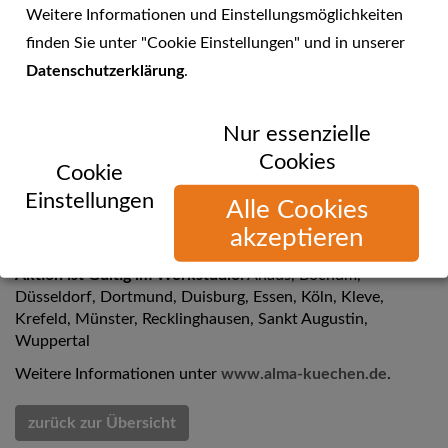
Weitere Informationen und Einstellungsmöglichkeiten
finden Sie unter "Cookie Einstellungen" und in unserer
Datenschutzerklärung
.
Nur essenzielle
alma KÜCHEN - Jetzt noch Küche kaufen
Cookies
Cookie
Jetzt noch Küche kaufen ... und die alten Preise aus 2016
Einstellungen
Alle Cookies
sichern!
akzeptieren
Nur noch bis zum 30.12.2016
Aktion ist Gültig im Werkstudio:
Ahaus, Bochum,
Düsseldorf, Dortmund, Duisburg, Essen, Köln, Kleve,
Krefeld, Münster, Recklinghausen, Sankt Augustin,
Wuppertal
Weitere Informationen unter
www.alma-kuechen.de
.
zurück zur Übersicht