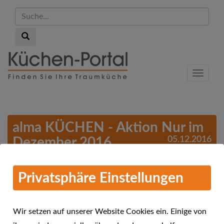
Suche...
Suche...
Skip
to
Menu
main
content
alma KÜCHEN - Aktion Nur im
05.12.2016
Dezember 2016
Privatsphäre Einstellungen
Wir setzen auf unserer Website Cookies ein. Einige von