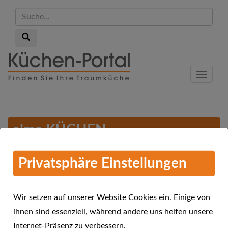
Suche...
Suche...
Skip
to
Menu
main
content
alma KÜCHEN -
Verkaufsoffener Sonntag in
25.11.2016
Ahaus und Dortmund
Privatsphäre Einstellungen
Wir setzen auf unserer Website Cookies ein. Einige von
ihnen sind essenziell, während andere uns helfen unsere
Internet-Präsenz zu verbessern.