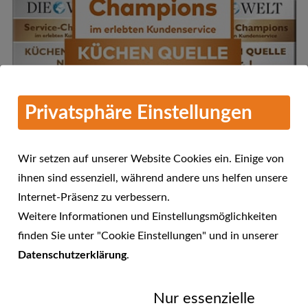
Privatsphäre Einstellungen
Wir setzen auf unserer Website Cookies ein. Einige von
ihnen sind essenziell, während andere uns helfen unsere
Internet-Präsenz zu verbessern.
Mehr Informationen
Weitere Informationen und Einstellungsmöglichkeiten
KÜCHEN QUELLE - Service-
finden Sie unter "Cookie Einstellungen" und in unserer
Champions 2016 im erlebten
Datenschutzerklärung
.
23.01.2017
Kundenservice
Nur essenzielle