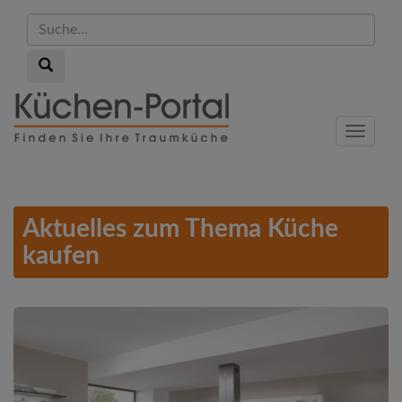
Suche...
Suche...
Skip
to
Menu
main
content
Aktuelles zum Thema Küche
kaufen