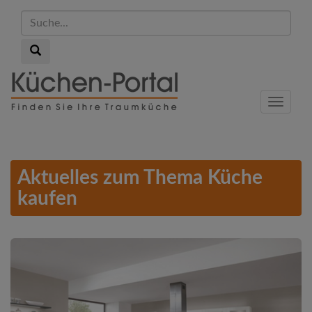
Suche...
Suche...
Skip
to
Menu
main
content
Aktuelles zum Thema Küche
kaufen