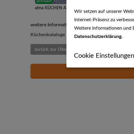
alma KÜCHEN Aktion - KÜHLSCHRANK GESCHENKT
Wir setzen auf unserer Websi
Internet-Präsenz zu verbesse
weitere Informationen unter
www.alma-kuechen
Weitere Informationen und E
Küchenkataloge von diesem Anbieter gibt es grati
Datenschutzerklärung
.
zurück zur Übersicht
Cookie Einstellunge