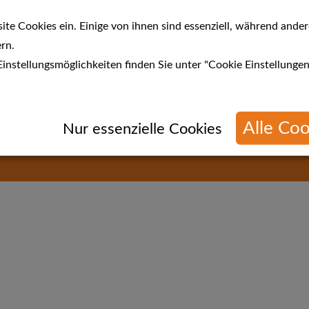
Gültig im Werkstudio:
Ahaus, Bochum, Düsseldorf, Dort
 !*
Münster, Recklinghausen, Sankt Augustin, Wuppertal,
te Cookies ein. Einige von ihnen sind essenziell, während ander
rn.
.de
.
instellungsmöglichkeiten finden Sie unter "Cookie Einstellungen
s hier.
Alle Coo
n
Nur essenzielle Cookies