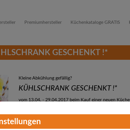
rsteller
Premiumhersteller
Küchenkataloge GRATIS
KÜHLSCHRANK GESCHENKT !*
Kleine Abkühlung gefällig?
KÜHLSCHRANK GESCHENKT !*
vom 13.04. - 29.04.2017 beim Kauf einer neuen Küche
*Gilt nur für Neuangebote und beim Kauf einer Küche 
kombinierbar. Gilt für Kühlschränke bis zu einem Wert
instellungen
ausgeschlossen.