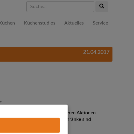
Suche...
Suche...
Küchen
Küchenstudios
Aktuelles
Service
21.04.2017
*
ab 4.000 € und ist nicht mit anderen Aktionen
 von 1.000€. Side by side Kühlschränke sind