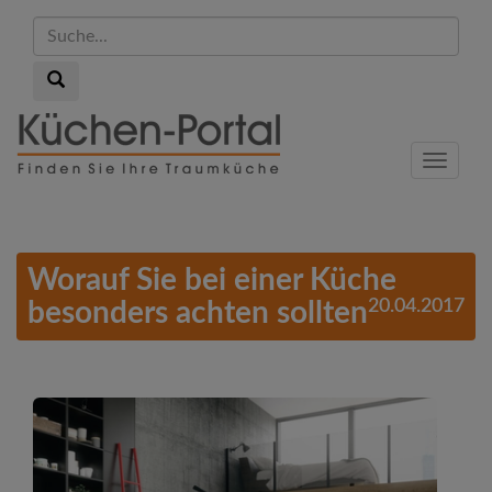
Suche...
Suche...
Skip
to
Menu
main
content
Worauf Sie bei einer Küche
20.04.2017
besonders achten sollten