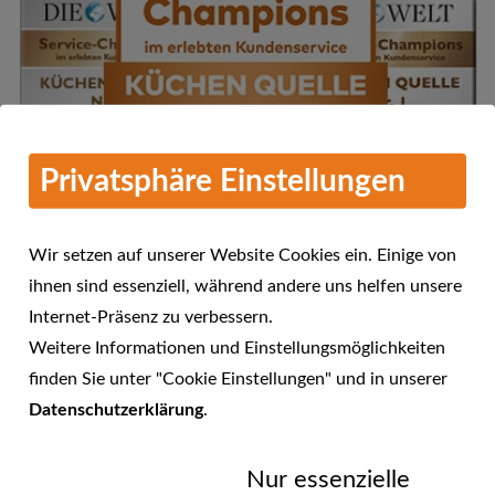
Privatsphäre Einstellungen
Wir setzen auf unserer Website Cookies ein. Einige von
ihnen sind essenziell, während andere uns helfen unsere
Internet-Präsenz zu verbessern.
Mehr Informationen
Weitere Informationen und Einstellungsmöglichkeiten
KÜCHEN QUELLE - Service-
finden Sie unter "Cookie Einstellungen" und in unserer
Champions 2016 im erlebten
Datenschutzerklärung
.
23.01.2017
Kundenservice
Nur essenzielle