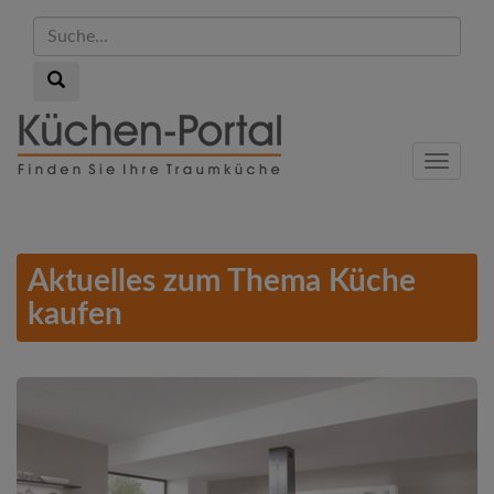
Suche...
Suche...
Skip
to
Menu
main
content
Aktuelles zum Thema Küche
kaufen