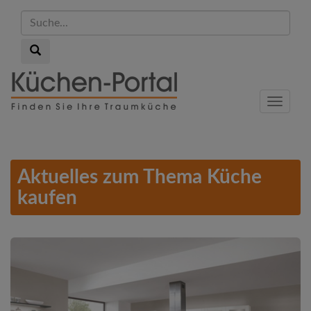
Suche...
Suche...
Skip
to
Menu
main
content
Aktuelles zum Thema Küche
kaufen