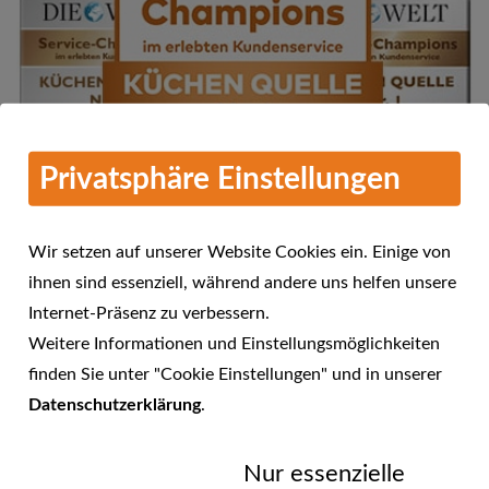
Privatsphäre Einstellungen
Wir setzen auf unserer Website Cookies ein. Einige von
ihnen sind essenziell, während andere uns helfen unsere
Internet-Präsenz zu verbessern.
Mehr Informationen
Weitere Informationen und Einstellungsmöglichkeiten
KÜCHEN QUELLE - Service-
finden Sie unter "Cookie Einstellungen" und in unserer
Champions 2016 im erlebten
Datenschutzerklärung
.
23.01.2017
Kundenservice
Nur essenzielle