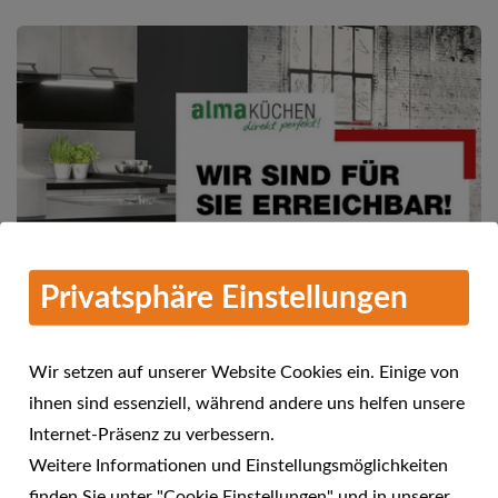
Privatsphäre Einstellungen
Wir setzen auf unserer Website Cookies ein. Einige von
ihnen sind essenziell, während andere uns helfen unsere
Mehr Informationen
Internet-Präsenz zu verbessern.
alma KÜCHEN - Wir sind für Sie
Weitere Informationen und Einstellungsmöglichkeiten
24.04.2021
erreichbar!
finden Sie unter "Cookie Einstellungen" und in unserer