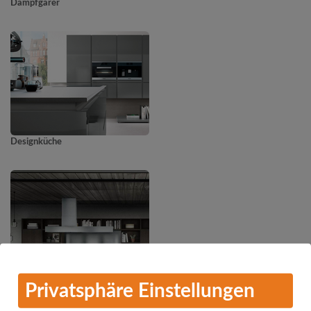
Dampfgarer
Designküche
Dunstabzugshauben
Privatsphäre Einstellungen