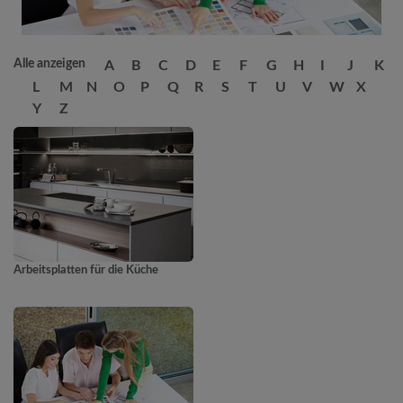
Alle anzeigen
A
B
C
D
E
F
G
H
I
J
K
L
M
N
O
P
Q
R
S
T
U
V
W
X
Y
Z
Arbeitsplatten für die Küche