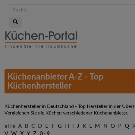
Suche...
Suche...
Skip
to
main
content
Küchenanbieter A-Z - Top
Küchenhersteller
Küchenhersteller in Deutschland - Top Hersteller in der Übers
Vergleichen Sie die Küchen verschiedener Küchenanbieter.
alle
A
B
C
D
E F G
H
I J
K
L M
N
O P Q 
V W X Y Z 0-9