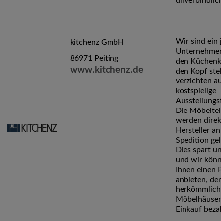
unverbindlic
Wir sind ein 
kitchenz GmbH
Unternehmen
86971 Peiting
den Küchenk
www.kitchenz.de
den Kopf stel
verzichten a
kostspielige
Ausstellungs
Die Möbeltei
werden dire
Hersteller an
Spedition gel
Dies spart u
und wir kön
Ihnen einen P
anbieten, de
herkömmlich
Möbelhäuser
Einkauf beza