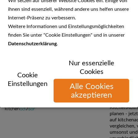
Wir setzen auf unserer Website Cookies ein. Einige von
Branche beka
Garant für So
ihnen sind essenziell, während andere uns helfen unsere
Zuverlässigke
Internet-Präsenz zu verbessern.
Engagement 
Erfolg. Häcke
Weitere Informationen und Einstellungsmöglichkeiten
heute und m
finden Sie unter "Cookie Einstellungen" und in unserer
der zuverläss
Datenschutzerklärung
.
Partner des
Fachhandels.
Nur essenzielle
Cookies
Cookie
Küchenpreis
KitchenAdvisor GmbH
Einstellungen
vergleichen 
Alle Cookies
20457 Hamburg
KitchenAdvis
akzeptieren
www.kitchenadvisor.de
ran und onli
Küche mit
KitchenAdvi
planen - jet
auf kitchena
vergleichen, 
umsonst und