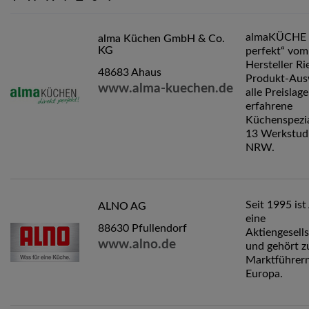
almaKÜCHE „
alma Küchen GmbH & Co.
KG
perfekt“ vom
Hersteller Ri
48683 Ahaus
Produkt-Aus
www.alma-kuechen.de
alle Preislage
erfahrene
Küchenspezia
13 Werkstudi
NRW.
Seit 1995 is
ALNO AG
eine
88630 Pfullendorf
Aktiengesell
www.alno.de
und gehört z
Marktführern
Europa.