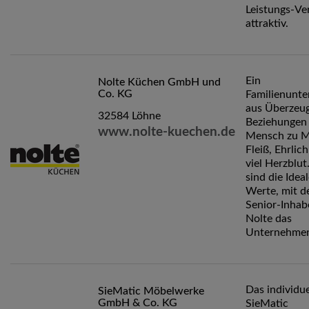
Leistungs-Ve
attraktiv.
Ein
Nolte Küchen GmbH und
Co. KG
Familienunt
aus Überzeu
32584 Löhne
Beziehungen
www.nolte-kuechen.de
Mensch zu M
Fleiß, Ehrlic
viel Herzblut
sind die Idea
Werte, mit d
Senior-Inhab
Nolte das
Unternehmen
Das individue
SieMatic Möbelwerke
GmbH & Co. KG
SieMatic