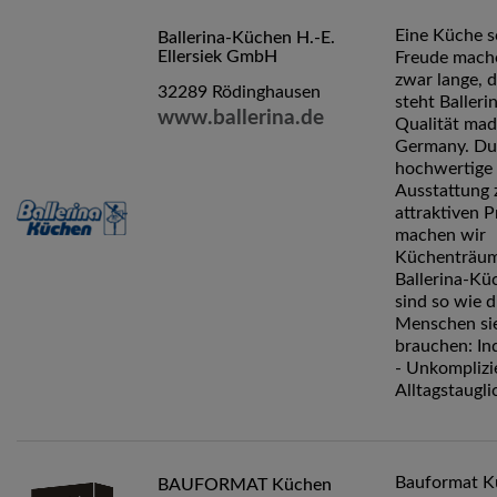
Eine Küche s
Ballerina-Küchen H.-E.
Ellersiek GmbH
Freude mach
zwar lange, 
32289 Rödinghausen
steht Balleri
www.ballerina.de
Qualität mad
Germany. Du
hochwertige
Ausstattung 
attraktiven P
machen wir
Küchenträum
Ballerina-Kü
sind so wie d
Menschen si
brauchen: Ind
- Unkomplizie
Alltagstaugli
Bauformat K
BAUFORMAT Küchen