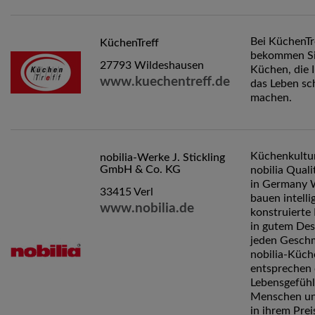
Bei KüchenTr
KüchenTreff
bekommen S
27793 Wildeshausen
Küchen, die 
www.kuechentreff.de
das Leben sc
machen.
Küchenkultur
nobilia-Werke J. Stickling
GmbH & Co. KG
nobilia Qual
in Germany 
33415 Verl
bauen intelli
www.nobilia.de
konstruierte
in gutem Des
jeden Gesch
nobilia-Küch
entsprechen
Lebensgefühl 
Menschen un
in ihrem Prei