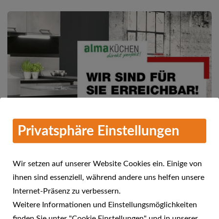
Privatsphäre Einstellungen
Wir setzen auf unserer Website Cookies ein. Einige von
ihnen sind essenziell, während andere uns helfen unsere
Mehr Informationen
Internet-Präsenz zu verbessern.
alma KÜCHEN - Wir sind für Sie
Weitere Informationen und Einstellungsmöglichkeiten
24.04.2021
erreichbar!
finden Sie unter "Cookie Einstellungen" und in unserer