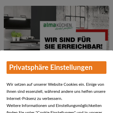
Privatsphäre Einstellungen
Wir setzen auf unserer Website Cookies ein. Einige von
ihnen sind essenziell, während andere uns helfen unsere
Mehr Informationen
Internet-Präsenz zu verbessern.
alma KÜCHEN - Wir sind für Sie
Weitere Informationen und Einstellungsmöglichkeiten
24.04.2021
erreichbar!
finden Sie unter "Cookie Einstellungen" und in unserer