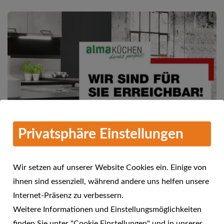
Privatsphäre Einstellungen
Wir setzen auf unserer Website Cookies ein. Einige von
ihnen sind essenziell, während andere uns helfen unsere
Mehr Informationen
Internet-Präsenz zu verbessern.
alma KÜCHEN - Wir sind für Sie
Weitere Informationen und Einstellungsmöglichkeiten
24.04.2021
erreichbar!
finden Sie unter "Cookie Einstellungen" und in unserer