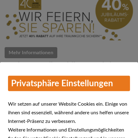
Mehr Informationen
Küchen Quelle Jubiläums-Aktion
07.03.2018
Privatsphäre Einstellungen
Küchen Quelle feiert 40 Jahre Küchenglück
Wir setzen auf unserer Website Cookies ein. Einige von
ihnen sind essenziell, während andere uns helfen unsere
Internet-Präsenz zu verbessern.
Weitere Informationen und Einstellungsmöglichkeiten