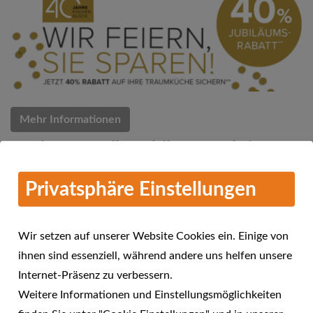
Mehr Informationen
Küchen Quelle Jubiläums-Aktion
07.03.2018
Privatsphäre Einstellungen
Küchen Quelle feiert 40 Jahre Küchenglück
Wir setzen auf unserer Website Cookies ein. Einige von
ihnen sind essenziell, während andere uns helfen unsere
Internet-Präsenz zu verbessern.
Weitere Informationen und Einstellungsmöglichkeiten