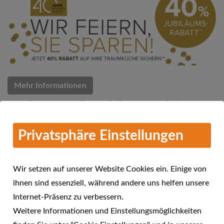
Mehr Informationen
Küchen Quelle Jubiläums-Aktion
07.03.2018
Privatsphäre Einstellungen
Küchen Quelle feiert 40 Jahre Küchenglück
Wir setzen auf unserer Website Cookies ein. Einige von
ihnen sind essenziell, während andere uns helfen unsere
Internet-Präsenz zu verbessern.
Weitere Informationen und Einstellungsmöglichkeiten