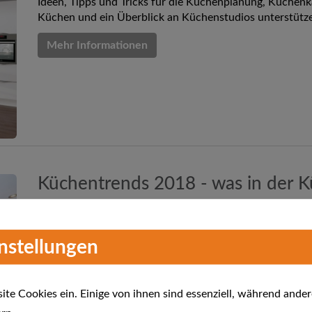
Ideen, Tipps und Tricks für die Küchenplanung, Küchenk
Küchen und ein Überblick an Küchenstudios unterstütz
Mehr Informationen
Küchentrends 2018 - was in der Kü
Küchentrend 2018? Ist es "Nachhaltigkeit und Umweltbe
instellungen
Style? Oder...? Wir zeigen Ihnen was in der Küche in 2018
Mehr Informationen
te Cookies ein. Einige von ihnen sind essenziell, während ander