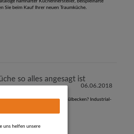
ataloge namhafter Küchenhersteller, beispielhafte
en Sie beim Kauf Ihrer neuen Traumküche.
che so alles angesagt ist
06.06.2018
wusstsein"? Ein extra großes Spülbecken? Industrial-
 so alles angesagt ist.
e uns helfen unsere