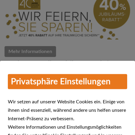
Mehr Informationen
Küchen Quelle Jubiläums-Aktion
07.03.2018
Privatsphäre Einstellungen
Küchen Quelle feiert 40 Jahre Küchenglück
Wir setzen auf unserer Website Cookies ein. Einige von
ihnen sind essenziell, während andere uns helfen unsere
Internet-Präsenz zu verbessern.
Weitere Informationen und Einstellungsmöglichkeiten