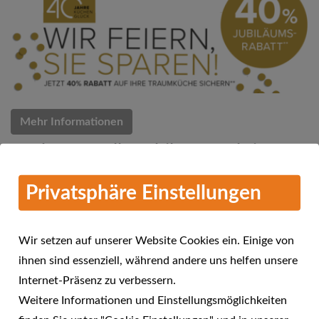
Mehr Informationen
Küchen Quelle Jubiläums-Aktion
07.03.2018
Privatsphäre Einstellungen
Küchen Quelle feiert 40 Jahre Küchenglück
Wir setzen auf unserer Website Cookies ein. Einige von
ihnen sind essenziell, während andere uns helfen unsere
Internet-Präsenz zu verbessern.
Weitere Informationen und Einstellungsmöglichkeiten