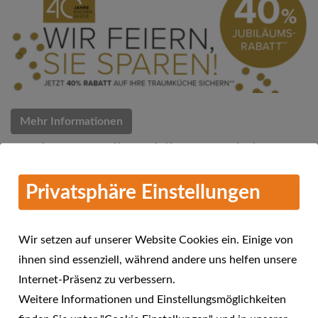
Mehr Informationen
Küchen Quelle Jubiläums-Aktion
07.03.2018
Privatsphäre Einstellungen
Küchen Quelle feiert 40 Jahre Küchenglück
Wir setzen auf unserer Website Cookies ein. Einige von
ihnen sind essenziell, während andere uns helfen unsere
Internet-Präsenz zu verbessern.
Weitere Informationen und Einstellungsmöglichkeiten