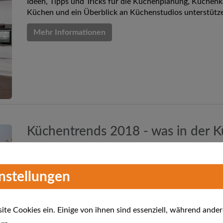
Ideen, Tipps und Tricks für die Küchenplanung, Küchenk
Küchen und ein Überblick an Küchenstudios unterstütz
Mehr Informationen
Küchentrends 2018 - was in der Kü
Küchentrend 2018? Ist es "Nachhaltigkeit und Umweltbe
instellungen
Style? Oder...? Wir zeigen Ihnen was in der Küche in 2018
Mehr Informationen
te Cookies ein. Einige von ihnen sind essenziell, während ander