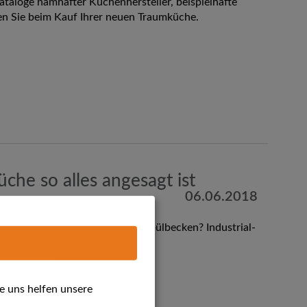
ataloge namhafter Küchenhersteller, beispielhafte
en Sie beim Kauf Ihrer neuen Traumküche.
che so alles angesagt ist
06.06.2018
wusstsein"? Ein extra großes Spülbecken? Industrial-
 so alles angesagt ist.
e uns helfen unsere