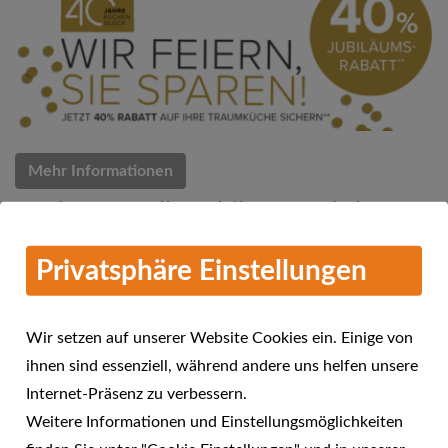
Mehr Informationen
Küchen Quelle Jubiläums-Aktion
07.03.2018
Privatsphäre Einstellungen
Küchen Quelle feiert 40 Jahre Küchenglück
Wir setzen auf unserer Website Cookies ein. Einige von
ihnen sind essenziell, während andere uns helfen unsere
Internet-Präsenz zu verbessern.
Weitere Informationen und Einstellungsmöglichkeiten