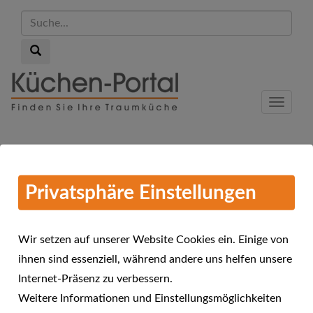
Suche...
Suche...
Skip
to
Menu
main
content
Aktuelles zum Thema Küche
Privatsphäre Einstellungen
kaufen
Wir setzen auf unserer Website Cookies ein. Einige von
ihnen sind essenziell, während andere uns helfen unsere
Vorherige
1
2
3
4
Internet-Präsenz zu verbessern.
Weitere Informationen und Einstellungsmöglichkeiten