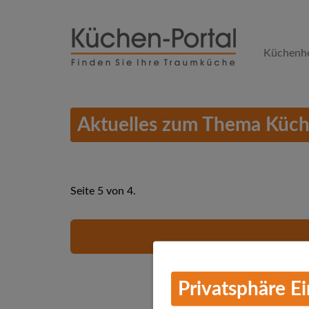
Skip
to
Küchenhe
main
content
Aktuelles zum Thema Küch
Seite 5 von 4.
Privatsphäre E