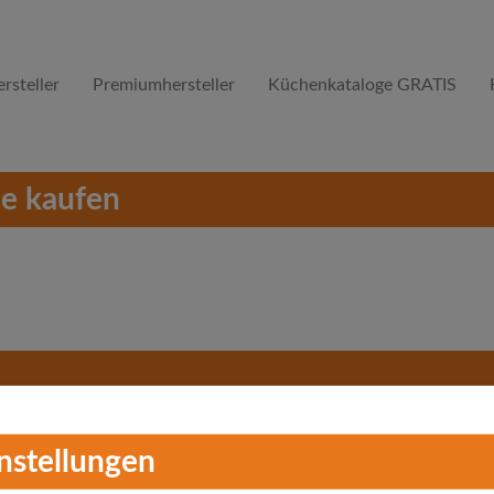
rsteller
Premiumhersteller
Küchenkataloge GRATIS
e kaufen
instellungen