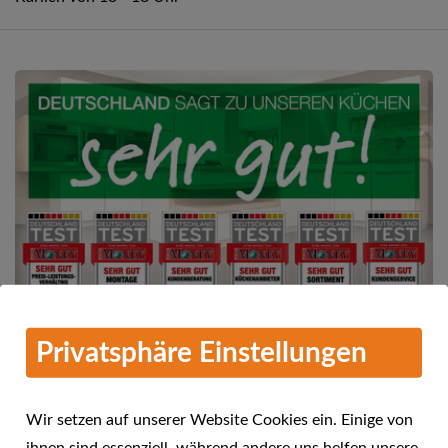
Privatsphäre Einstellungen
Mehr Informationen
alma KÜCHEN - Deutschland sagt
Wir setzen auf unserer Website Cookies ein. Einige von
04.08.2016
"sehr gut"