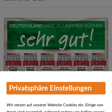
Privatsphäre Einstellungen
Mehr Informationen
alma KÜCHEN - Deutschland sagt
Wir setzen auf unserer Website Cookies ein. Einige von
04.08.2016
"sehr gut"