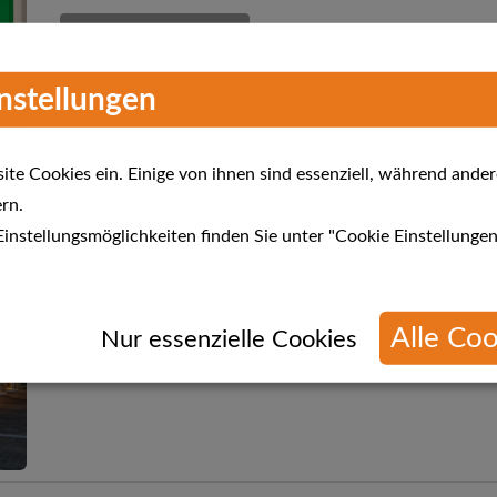
Mehr Informationen
instellungen
te Cookies ein. Einige von ihnen sind essenziell, während ander
rn.
Meda Gute Küchen - MEDAGUTE
instellungsmöglichkeiten finden Sie unter "Cookie Einstellungen
Verkaufsoffener Sonntag 24.04. von 13 - 18 Uhr
Alle Coo
Mehr Informationen
n
Nur essenzielle Cookies