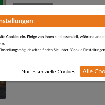
Mehr Informationen
instellungen
te Cookies ein. Einige von ihnen sind essenziell, während ander
rn.
Meda Gute Küchen - MEDAGUTE
instellungsmöglichkeiten finden Sie unter "Cookie Einstellungen
Verkaufsoffener Sonntag 24.04. von 13 - 18 Uhr
Alle Coo
Mehr Informationen
n
Nur essenzielle Cookies