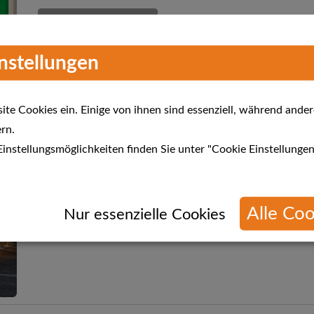
Mehr Informationen
instellungen
te Cookies ein. Einige von ihnen sind essenziell, während ander
rn.
Meda Gute Küchen - MEDAGUTE
instellungsmöglichkeiten finden Sie unter "Cookie Einstellungen
Verkaufsoffener Sonntag 24.04. von 13 - 18 Uhr
Alle Coo
Mehr Informationen
n
Nur essenzielle Cookies