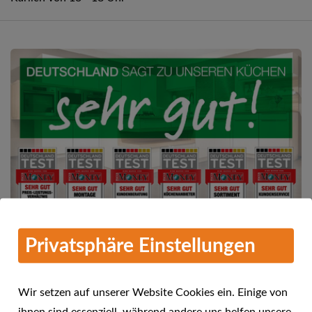
Privatsphäre Einstellungen
Mehr Informationen
alma KÜCHEN - Deutschland sagt
Wir setzen auf unserer Website Cookies ein. Einige von
04.08.2016
"sehr gut"