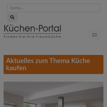
Suche...
Suche...
Skip
to
Menu
main
content
Aktuelles zum Thema Küche
kaufen