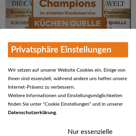
Privatsphäre Einstellungen
Wir setzen auf unserer Website Cookies ein. Einige von
ihnen sind essenziell, während andere uns helfen unsere
Internet-Präsenz zu verbessern.
Mehr Informationen
Weitere Informationen und Einstellungsmöglichkeiten
KÜCHEN QUELLE - Service-
finden Sie unter "Cookie Einstellungen" und in unserer
Champions 2016 im erlebten
Datenschutzerklärung
.
23.01.2017
Kundenservice
Nur essenzielle