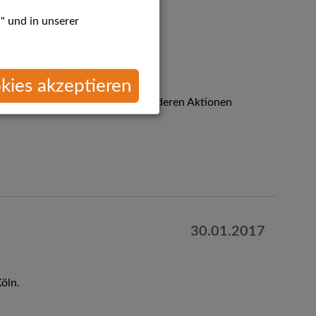
" und in unserer
r neuen almaKüche den
ve!*
kies akzeptieren
4.000 €. Aktion ist nicht mit anderen Aktionen
30.01.2017
öln.