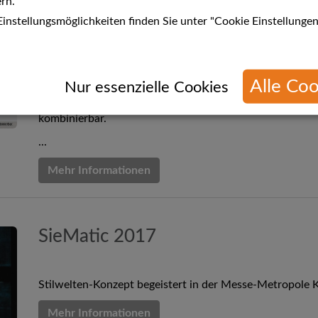
rn.
instellungsmöglichkeiten finden Sie unter "Cookie Einstellungen
Vom 02.02. - 18.02.2017 bekommen Sie beim Kauf eine
Testsieger von Miele inklusi
Alle Coo
n
Nur essenzielle Cookies
*gilt nur für Neuangebote und beim Kauf einer Küche ab 
kombinierbar.
...
Mehr Informationen
SieMatic 2017
Stilwelten-Konzept begeistert in der Messe-Metropole K
Mehr Informationen