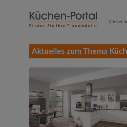
Skip
to
Küchenhe
main
content
Aktuelles zum Thema Küch