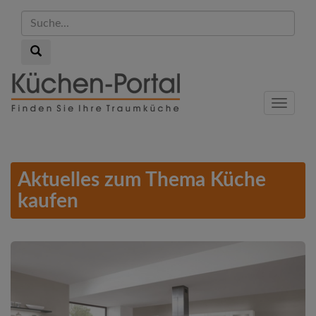
Suche...
Suche...
Skip
to
Menu
main
content
Aktuelles zum Thema Küche
kaufen