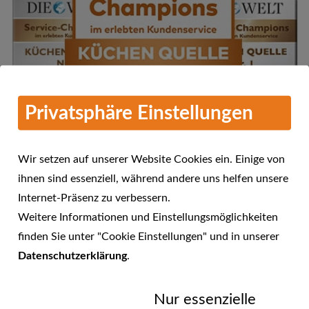
Privatsphäre Einstellungen
Wir setzen auf unserer Website Cookies ein. Einige von
ihnen sind essenziell, während andere uns helfen unsere
Internet-Präsenz zu verbessern.
Mehr Informationen
Weitere Informationen und Einstellungsmöglichkeiten
KÜCHEN QUELLE - Service-
finden Sie unter "Cookie Einstellungen" und in unserer
Champions 2016 im erlebten
Datenschutzerklärung
.
23.01.2017
Kundenservice
Nur essenzielle