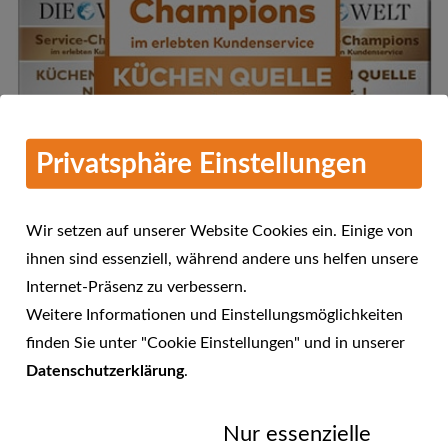
Privatsphäre Einstellungen
Wir setzen auf unserer Website Cookies ein. Einige von
ihnen sind essenziell, während andere uns helfen unsere
Internet-Präsenz zu verbessern.
Mehr Informationen
Weitere Informationen und Einstellungsmöglichkeiten
KÜCHEN QUELLE - Service-
finden Sie unter "Cookie Einstellungen" und in unserer
Champions 2016 im erlebten
Datenschutzerklärung
.
23.01.2017
Kundenservice
Nur essenzielle