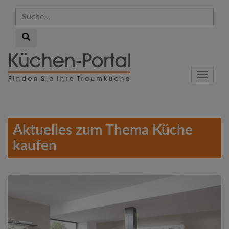
Suche...
Suche...
Skip
to
Menu
main
content
Aktuelles zum Thema Küche
kaufen