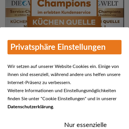
Privatsphäre Einstellungen
Wir setzen auf unserer Website Cookies ein. Einige von
ihnen sind essenziell, während andere uns helfen unsere
Internet-Präsenz zu verbessern.
Mehr Informationen
Weitere Informationen und Einstellungsmöglichkeiten
KÜCHEN QUELLE - Service-
finden Sie unter "Cookie Einstellungen" und in unserer
Champions 2016 im erlebten
Datenschutzerklärung
.
23.01.2017
Kundenservice
Nur essenzielle