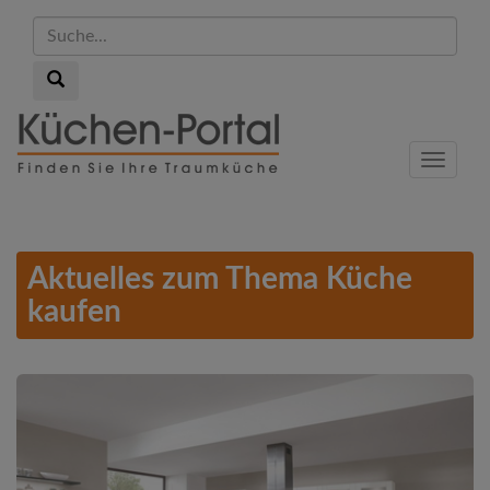
Suche...
Suche...
Skip
to
Menu
main
content
Aktuelles zum Thema Küche
kaufen