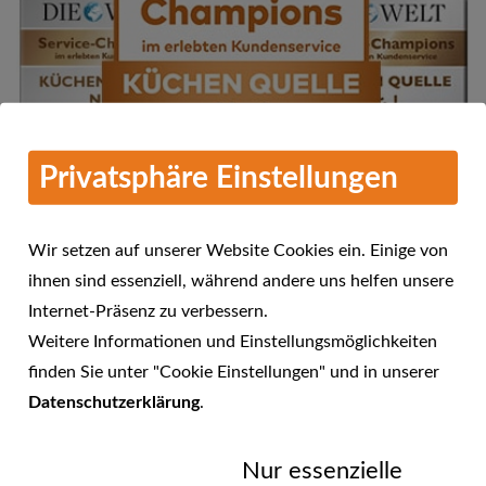
Privatsphäre Einstellungen
Wir setzen auf unserer Website Cookies ein. Einige von
ihnen sind essenziell, während andere uns helfen unsere
Internet-Präsenz zu verbessern.
Mehr Informationen
Weitere Informationen und Einstellungsmöglichkeiten
KÜCHEN QUELLE - Service-
finden Sie unter "Cookie Einstellungen" und in unserer
Champions 2016 im erlebten
Datenschutzerklärung
.
23.01.2017
Kundenservice
Nur essenzielle