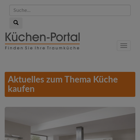
Suche...
Suche...
Skip
to
Menu
main
content
Aktuelles zum Thema Küche
kaufen