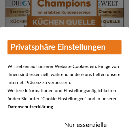
Privatsphäre Einstellungen
Wir setzen auf unserer Website Cookies ein. Einige von
ihnen sind essenziell, während andere uns helfen unsere
Internet-Präsenz zu verbessern.
Mehr Informationen
Weitere Informationen und Einstellungsmöglichkeiten
KÜCHEN QUELLE - Service-
finden Sie unter "Cookie Einstellungen" und in unserer
Champions 2016 im erlebten
Datenschutzerklärung
.
23.01.2017
Kundenservice
Nur essenzielle