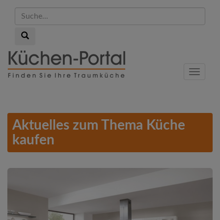
Suche...
Suche...
Skip
to
Menu
main
content
Aktuelles zum Thema Küche
kaufen