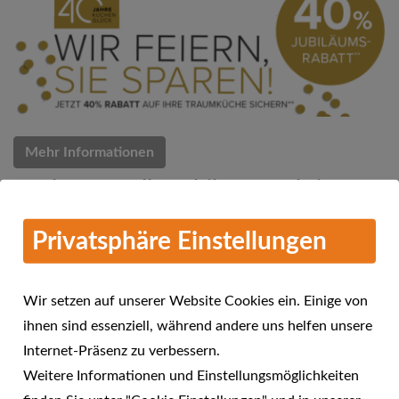
Mehr Informationen
Küchen Quelle Jubiläums-Aktion
07.03.2018
Privatsphäre Einstellungen
Küchen Quelle feiert 40 Jahre Küchenglück
Wir setzen auf unserer Website Cookies ein. Einige von
ihnen sind essenziell, während andere uns helfen unsere
Internet-Präsenz zu verbessern.
Weitere Informationen und Einstellungsmöglichkeiten