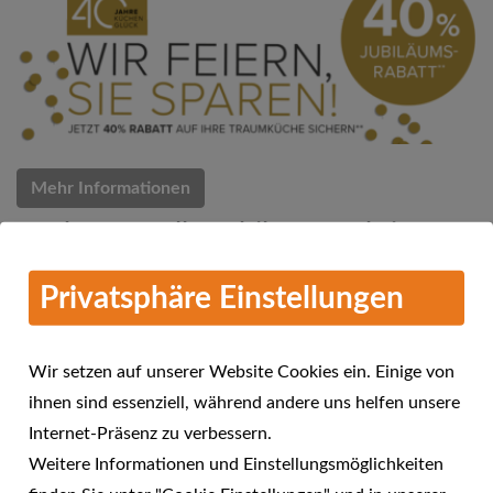
Mehr Informationen
Küchen Quelle Jubiläums-Aktion
07.03.2018
Privatsphäre Einstellungen
Küchen Quelle feiert 40 Jahre Küchenglück
Wir setzen auf unserer Website Cookies ein. Einige von
ihnen sind essenziell, während andere uns helfen unsere
Internet-Präsenz zu verbessern.
Weitere Informationen und Einstellungsmöglichkeiten