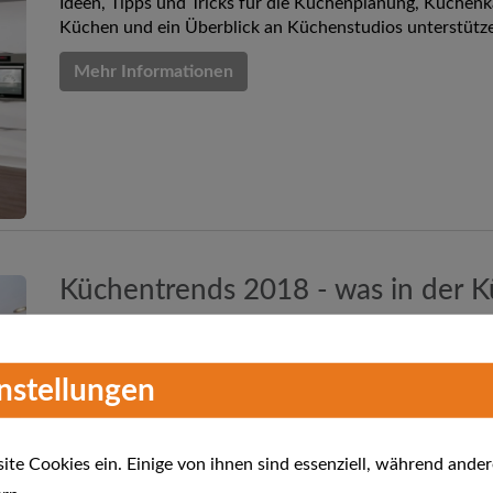
Ideen, Tipps und Tricks für die Küchenplanung, Küchenk
Küchen und ein Überblick an Küchenstudios unterstütz
Mehr Informationen
Küchentrends 2018 - was in der Kü
Küchentrend 2018? Ist es "Nachhaltigkeit und Umweltbe
instellungen
Style? Oder...? Wir zeigen Ihnen was in der Küche in 2018
Mehr Informationen
te Cookies ein. Einige von ihnen sind essenziell, während ander