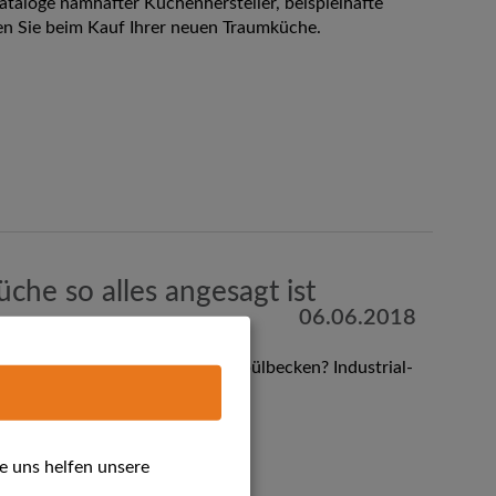
ataloge namhafter Küchenhersteller, beispielhafte
en Sie beim Kauf Ihrer neuen Traumküche.
che so alles angesagt ist
06.06.2018
wusstsein"? Ein extra großes Spülbecken? Industrial-
 so alles angesagt ist.
e uns helfen unsere