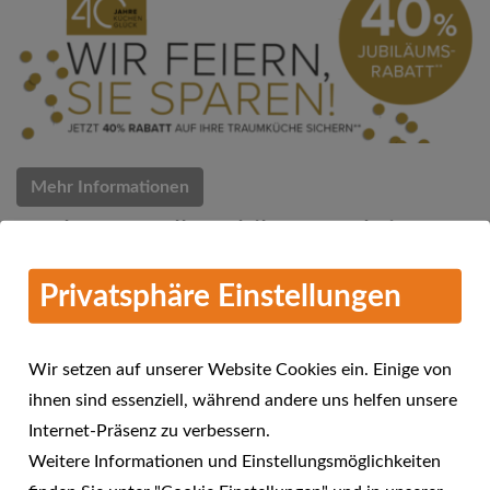
Mehr Informationen
Küchen Quelle Jubiläums-Aktion
07.03.2018
Privatsphäre Einstellungen
Küchen Quelle feiert 40 Jahre Küchenglück
Wir setzen auf unserer Website Cookies ein. Einige von
ihnen sind essenziell, während andere uns helfen unsere
Internet-Präsenz zu verbessern.
Weitere Informationen und Einstellungsmöglichkeiten