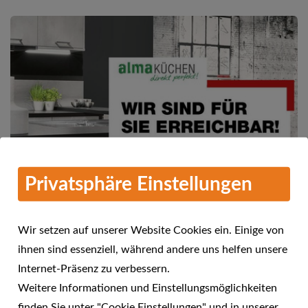
Privatsphäre Einstellungen
Wir setzen auf unserer Website Cookies ein. Einige von
ihnen sind essenziell, während andere uns helfen unsere
Mehr Informationen
Internet-Präsenz zu verbessern.
alma KÜCHEN - Wir sind für Sie
Weitere Informationen und Einstellungsmöglichkeiten
24.04.2021
erreichbar!
finden Sie unter "Cookie Einstellungen" und in unserer