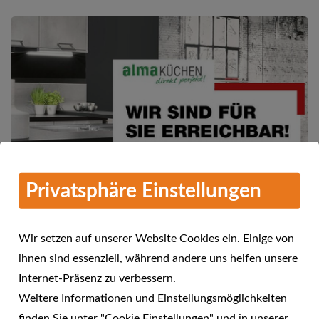
Privatsphäre Einstellungen
Wir setzen auf unserer Website Cookies ein. Einige von
ihnen sind essenziell, während andere uns helfen unsere
Mehr Informationen
Internet-Präsenz zu verbessern.
alma KÜCHEN - Wir sind für Sie
Weitere Informationen und Einstellungsmöglichkeiten
24.04.2021
erreichbar!
finden Sie unter "Cookie Einstellungen" und in unserer