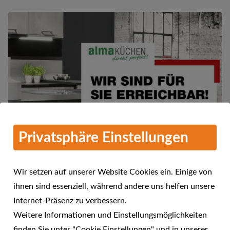
Privatsphäre Einstellungen
Wir setzen auf unserer Website Cookies ein. Einige von
ihnen sind essenziell, während andere uns helfen unsere
Mehr Informationen
Internet-Präsenz zu verbessern.
alma KÜCHEN - Wir sind für Sie
Weitere Informationen und Einstellungsmöglichkeiten
24.04.2021
erreichbar!
finden Sie unter "Cookie Einstellungen" und in unserer