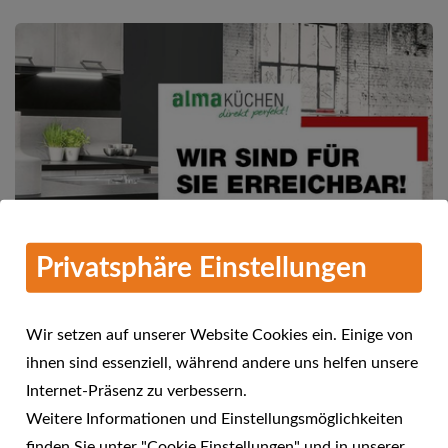
Privatsphäre Einstellungen
Wir setzen auf unserer Website Cookies ein. Einige von
ihnen sind essenziell, während andere uns helfen unsere
Mehr Informationen
Internet-Präsenz zu verbessern.
alma KÜCHEN - Wir sind für Sie
Weitere Informationen und Einstellungsmöglichkeiten
24.04.2021
erreichbar!
finden Sie unter "Cookie Einstellungen" und in unserer