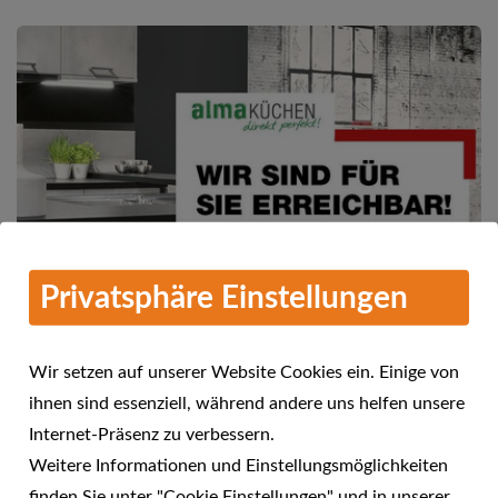
Privatsphäre Einstellungen
Wir setzen auf unserer Website Cookies ein. Einige von
ihnen sind essenziell, während andere uns helfen unsere
Mehr Informationen
Internet-Präsenz zu verbessern.
alma KÜCHEN - Wir sind für Sie
Weitere Informationen und Einstellungsmöglichkeiten
24.04.2021
erreichbar!
finden Sie unter "Cookie Einstellungen" und in unserer