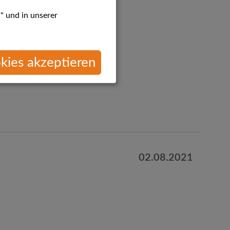
" und in unserer
Rolle bei der Kücheneinrichtung
kies akzeptieren
02.08.2021